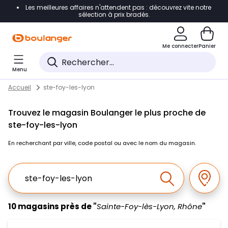
Les meilleures affaires n'attendent pas : découvrez vite notre
Accéder directement à la navigation
sélection à prix bradés.
Accéder directement au contenu
Me connecter
Panier
Accéder directement au pied de page
Menu
Accéder directement au chatbot
Return to Nav
Skip to content
Accueil
ste-foy-les-lyon
Trouvez le magasin Boulanger le plus proche de
ste-foy-les-lyon
En recherchant par ville, code postal ou avec le nom du magasin.
Ville, Region, Code postal ou Ville & Pays
Géolo
Effectuer la r
10 magasins près de "
Sainte-Foy-lès-Lyon, Rhône
"