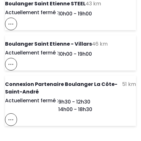
to your search
Boulanger Saint Etienne STEEL
43 km
Actuellement fermé :
Day of the Week
Horaires d'ouve
10h00
-
19h00
Voir Ce Magasin Sur La Carte
to your searc
Boulanger Saint Etienne - Villars
46 km
Actuellement fermé :
Day of the Week
Horaires d'ouve
10h00
-
19h00
Voir Ce Magasin Sur La Carte
to
Connexion Partenaire Boulanger La Côte-
51 km
Saint-André
Actuellement fermé :
Day of the Week
Horaires d'ouve
9h30
-
12h30
14h00
-
18h30
Voir Ce Magasin Sur La Carte