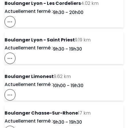
to your sear
Boulanger Lyon - Les Cordeliers
4.02 km
Actuellement fermé :
Day of the Week
Horaires d'ouve
9h30
-
20h00
Voir Ce Magasin Sur La Carte
to your search
Boulanger Lyon - Saint Priest
9.19 km
Actuellement fermé :
Day of the Week
Horaires d'ouve
9h30
-
19h30
Voir Ce Magasin Sur La Carte
to your search
Boulanger Limonest
9.62 km
Actuellement fermé :
Day of the Week
Horaires d'ouve
10h00
-
19h30
Voir Ce Magasin Sur La Carte
to your search
Boulanger Chasse-Sur-Rhone
17 km
Actuellement fermé :
Day of the Week
Horaires d'ouve
9h30
-
19h30