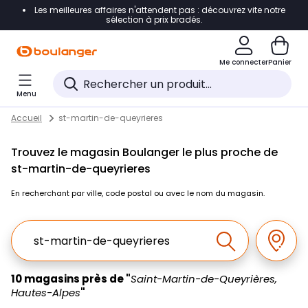
Les meilleures affaires n'attendent pas : découvrez vite notre
Accéder directement à la navigation
sélection à prix bradés.
Accéder directement au contenu
Me connecter
Panier
Accéder directement au pied de page
Menu
Accéder directement au chatbot
Return to Nav
Skip to content
Accueil
st-martin-de-queyrieres
Trouvez le magasin Boulanger le plus proche de
st-martin-de-queyrieres
En recherchant par ville, code postal ou avec le nom du magasin.
Ville, Region, Code postal ou Ville & Pays
Géolo
Effectuer la r
10 magasins près de "
Saint-Martin-de-Queyrières,
Hautes-Alpes
"