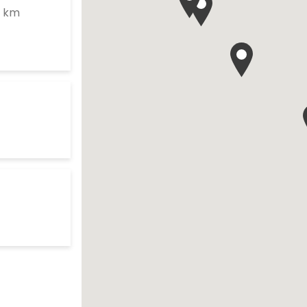
to your search
4 km
res d'ouverture
search
res d'ouverture
te
ch
res d'ouverture
te