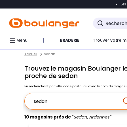
Les
Accéder directement à la navigation
Accéder direct
Menu
BRADERIE
Trouver votre m
Return to Nav
Skip to content
Accueil
sedan
Trouvez le magasin Boulanger le
proche de sedan
En recherchant par ville, code postal ou avec le nom du magasi
Ville, Region, Code postal ou Ville & Pays
10 magasins près de "
Sedan, Ardennes
"