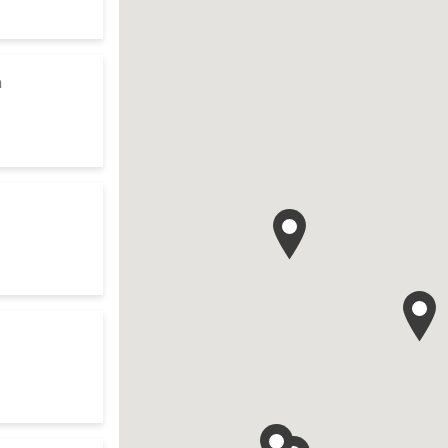
te
to your search
m
res d'ouverture
te
ur search
res d'ouverture
te
ch
res d'ouverture
te