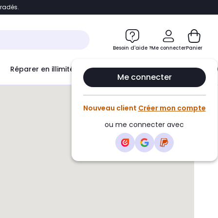
bradés.
e
Accéder directement au chatbot
Besoin d'aide ?
Me connecter
Panier
Réparer en illimité avec
Le Club Infinity
Econ
Me connecter
Nouveau client
Créer mon compte
ou me connecter avec