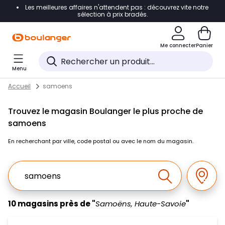
Les meilleures affaires n'attendent pas : découvrez vite notre
Accéder directement à la navigation
sélection à prix bradés.
Accéder directement au contenu
Me connecter
Panier
Accéder directement au pied de page
Menu
Accéder directement au chatbot
Return to Nav
Skip to content
Accueil
samoens
Trouvez le magasin Boulanger le plus proche de
samoens
En recherchant par ville, code postal ou avec le nom du magasin.
Ville, Region, Code postal ou Ville & Pays
Géolo
Effectuer la r
10 magasins près de "
Samoëns, Haute-Savoie
"