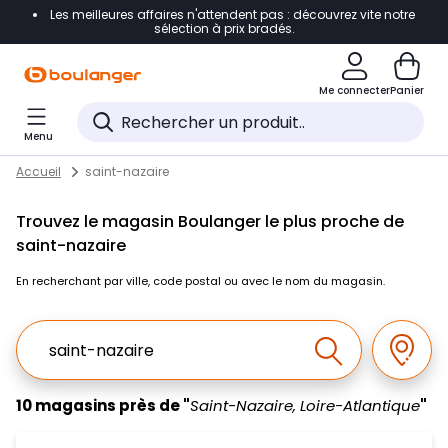
Les meilleures affaires n'attendent pas : découvrez vite notre
Accéder directement à la navigation
sélection à prix bradés.
Accéder directement au contenu
Me connecter
Panier
Accéder directement au pied de page
Menu
Accéder directement au chatbot
Return to Nav
Skip to content
Accueil
saint-nazaire
Trouvez le magasin Boulanger le plus proche de
saint-nazaire
En recherchant par ville, code postal ou avec le nom du magasin.
Ville, Region, Code postal ou Ville & Pays
Géolo
Effectuer la r
10 magasins près de "
Saint-Nazaire, Loire-Atlantique
"