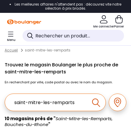
Les meilleures affaires n'attendent pas : découvrez vite notre
Accéder directement à la navigation
sélection à prix bradés.
Accéder directement au contenu
Me connecter
Panier
Accéder directement au pied de page
Menu
Accéder directement au chatbot
Return to Nav
Skip to content
Accueil
saint-mitre-les-remparts
Trouvez le magasin Boulanger le plus proche de
saint-mitre-les-remparts
En recherchant par ville, code postal ou avec le nom du magasin.
Ville, Region, Code postal ou Ville & Pays
Géolo
Effectuer la r
10 magasins près de "
Saint-Mitre-les-Remparts,
Bouches-du-Rhone
"