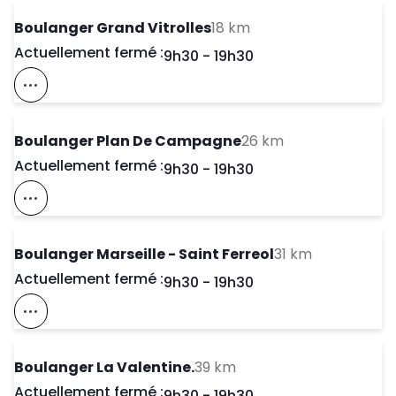
to your search
Boulanger Grand Vitrolles
18 km
Actuellement fermé :
Day of the Week
Horaires d'ouve
9h30
-
19h30
Voir Ce Magasin Sur La Carte
to your search
Boulanger Plan De Campagne
26 km
Actuellement fermé :
Day of the Week
Horaires d'ouve
9h30
-
19h30
Voir Ce Magasin Sur La Carte
to your sea
Boulanger Marseille - Saint Ferreol
31 km
Actuellement fermé :
Day of the Week
Horaires d'ouve
9h30
-
19h30
Voir Ce Magasin Sur La Carte
to your search
Boulanger La Valentine.
39 km
Actuellement fermé :
Day of the Week
Horaires d'ouve
9h30
-
19h30