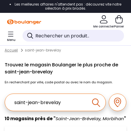
Les meilleures affaires n'attendent pas : découvrez vite notre
Accéder directement à la navigation
sélection à prix bradés.
Accéder directement au contenu
Me connecter
Panier
Accéder directement au pied de page
Menu
Accéder directement au chatbot
Return to Nav
Skip to content
Accueil
saint-jean-brevelay
Trouvez le magasin Boulanger le plus proche de
saint-jean-brevelay
En recherchant par ville, code postal ou avec le nom du magasin.
Ville, Region, Code postal ou Ville & Pays
Géolo
Effectuer la r
10 magasins près de "
Saint-Jean-Brévelay, Morbihan
"