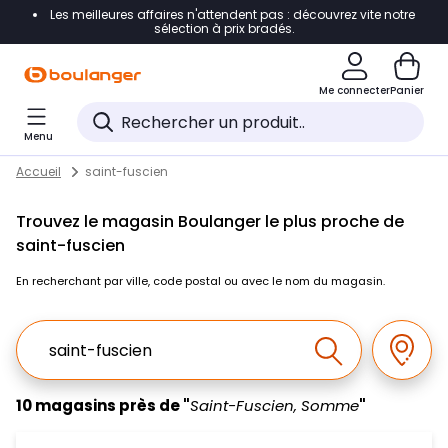
Les meilleures affaires n'attendent pas : découvrez vite notre
Accéder directement à la navigation
sélection à prix bradés.
Accéder directement au contenu
Me connecter
Panier
Accéder directement au pied de page
Menu
Accéder directement au chatbot
Return to Nav
Skip to content
Accueil
saint-fuscien
Trouvez le magasin Boulanger le plus proche de
saint-fuscien
En recherchant par ville, code postal ou avec le nom du magasin.
Ville, Region, Code postal ou Ville & Pays
Géolo
Effectuer la r
10 magasins près de "
Saint-Fuscien, Somme
"