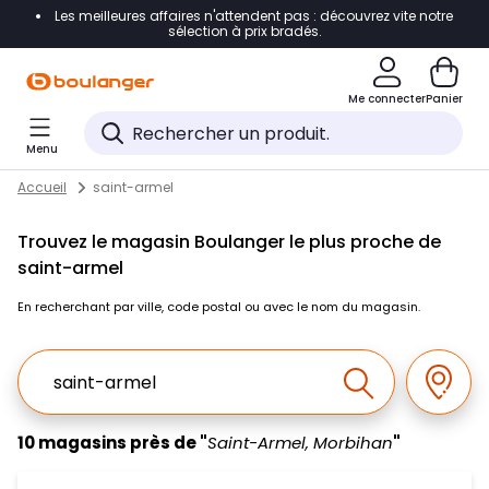
Les meilleures affaires n'attendent pas : découvrez vite notre
Accéder directement à la navigation
sélection à prix bradés.
Accéder directement au contenu
Me connecter
Panier
Accéder directement au pied de page
Menu
Accéder directement au chatbot
Return to Nav
Skip to content
Accueil
saint-armel
Trouvez le magasin Boulanger le plus proche de
saint-armel
En recherchant par ville, code postal ou avec le nom du magasin.
Ville, Region, Code postal ou Ville & Pays
Géolo
Effectuer la r
10 magasins près de "
Saint-Armel, Morbihan
"