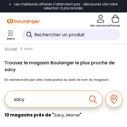
Les meilleures affaires n'attendent pas : découvrez vite notre
Accéder directement à la navigation
sélection à prix bradés.
Accéder directement au contenu
Me connecter
Panier
Accéder directement au pied de page
Menu
Accéder directement au chatbot
Return to Nav
Skip to content
Accueil
sacy
Trouvez le magasin Boulanger le plus proche de
sacy
En recherchant par ville, code postal ou avec le nom du magasin.
Ville, Region, Code postal ou Ville & Pays
Géolo
Effectuer la r
10 magasins près de "
Sacy, Marne
"