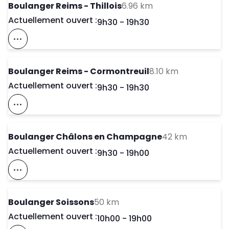
to your search
Boulanger Reims - Thillois
6.96 km
Actuellement ouvert :
Day of the Week
Horaires d'ouve
9h30
-
19h30
Voir Ce Magasin Sur La Carte
to your sear
Boulanger Reims - Cormontreuil
8.10 km
Actuellement ouvert :
Day of the Week
Horaires d'ouve
9h30
-
19h30
Voir Ce Magasin Sur La Carte
to your se
Boulanger Châlons en Champagne
42 km
Actuellement ouvert :
Day of the Week
Horaires d'ouve
9h30
-
19h00
Voir Ce Magasin Sur La Carte
to your search
Boulanger Soissons
50 km
Actuellement ouvert :
Day of the Week
Horaires d'ouve
10h00
-
19h00