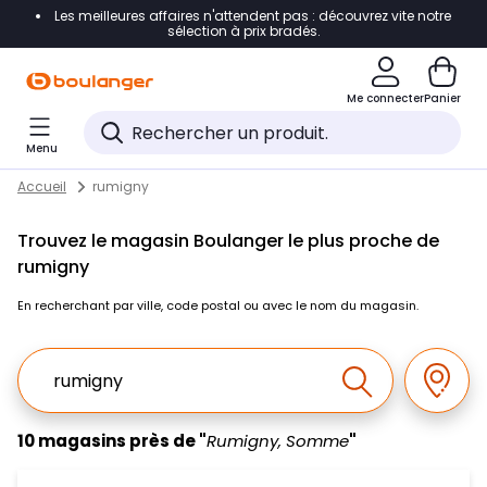
Les meilleures affaires n'attendent pas : découvrez vite notre
Accéder directement à la navigation
sélection à prix bradés.
Accéder directement au contenu
Me connecter
Panier
Accéder directement au pied de page
Menu
Accéder directement au chatbot
Return to Nav
Skip to content
Accueil
rumigny
Trouvez le magasin Boulanger le plus proche de
rumigny
En recherchant par ville, code postal ou avec le nom du magasin.
Ville, Region, Code postal ou Ville & Pays
Géolo
Effectuer la r
10 magasins près de "
Rumigny, Somme
"