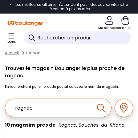
Les meilleures affaires n'attendent pas : découvrez vite notre
Accéder directement à la navigation
sélection à prix bradés.
Accéder directement au contenu
Me connecter
Panier
Accéder directement au pied de page
Menu
Accéder directement au chatbot
Return to Nav
Skip to content
Accueil
rognac
Trouvez le magasin Boulanger le plus proche de
rognac
En recherchant par ville, code postal ou avec le nom du magasin.
Ville, Region, Code postal ou Ville & Pays
Géolo
Effectuer la r
10 magasins près de "
Rognac, Bouches-du-Rhone
"