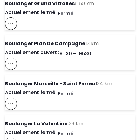
to your search
Boulanger Grand Vitrolles
6.60 km
Actuellement fermé :
Day of the Week
Horaires d'ouve
Fermé
Voir Ce Magasin Sur La Carte
to your search
Boulanger Plan De Campagne
13 km
Actuellement ouvert :
Day of the Week
Horaires d'ouve
9h30
-
19h30
Voir Ce Magasin Sur La Carte
to your se
Boulanger Marseille - Saint Ferreol
24 km
Actuellement fermé :
Day of the Week
Horaires d'ouve
Fermé
Voir Ce Magasin Sur La Carte
to your search
Boulanger La Valentine.
29 km
Actuellement fermé :
Day of the Week
Horaires d'ouve
Fermé