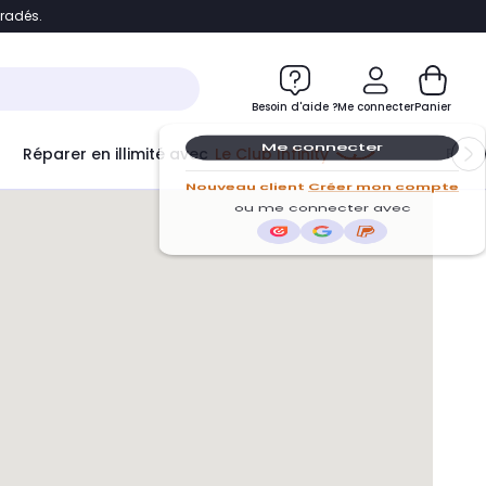
bradés.
e
Accéder directement au chatbot
Besoin d'aide ?
Me connecter
Panier
Réparer en illimité avec
Le Club Infinity
Econ
Me connecter
Nouveau client
Créer mon compte
ou me connecter avec