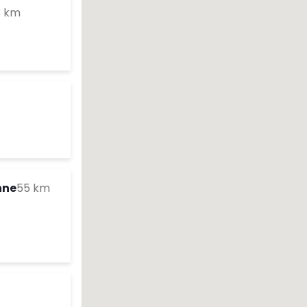
to your search
3 km
es d'ouverture
te
es d'ouverture
te
to your search
nne
55 km
es d'ouverture
te
arch