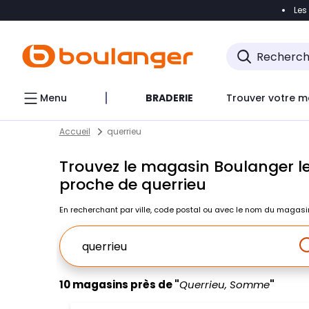
Les
Accéder directement à la navigation
Accéder direct
Menu
BRADERIE
Trouver votre m
Return to Nav
Skip to content
Accueil
querrieu
Trouvez le magasin Boulanger le
proche de querrieu
En recherchant par ville, code postal ou avec le nom du magasi
Ville, Region, Code postal ou Ville & Pays
10 magasins près de "
Querrieu, Somme
"