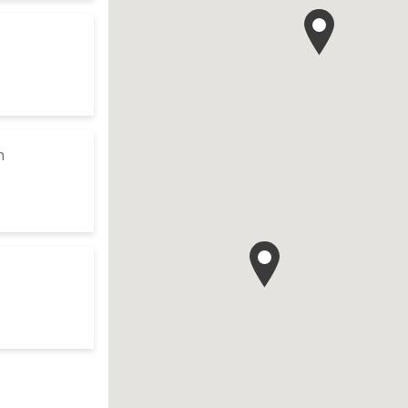
 your search
es d'ouverture
te
to your search
m
es d'ouverture
te
r search
es d'ouverture
te