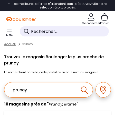
Les meilleures affaires n'attendent pas : découvrez vite notre
Accéder directement à la navigation
sélection à prix bradés.
Accéder directement au contenu
Me connecter
Panier
Accéder directement au pied de page
Menu
Accéder directement au chatbot
Return to Nav
Skip to content
Accueil
prunay
Trouvez le magasin Boulanger le plus proche de
prunay
En recherchant par ville, code postal ou avec le nom du magasin.
Ville, Region, Code postal ou Ville & Pays
Géolo
Effectuer la r
10 magasins près de "
Prunay, Marne
"