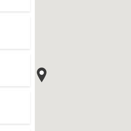
te
res d'ouverture
te
res d'ouverture
te
ur search
res d'ouverture
te