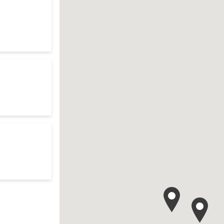
 your search
res d'ouverture
te
ur search
res d'ouverture
te
res d'ouverture
te