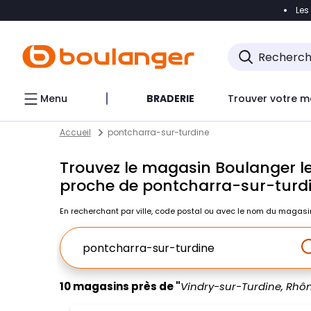
Les
Accéder directement à la navigation
Accéder direct
Menu
BRADERIE
Trouver votre m
Return to Nav
Skip to content
Accueil
pontcharra-sur-turdine
Trouvez le magasin Boulanger le
proche de pontcharra-sur-turd
En recherchant par ville, code postal ou avec le nom du magasi
Ville, Region, Code postal ou Ville & Pays
10 magasins près de "
Vindry-sur-Turdine, Rhô