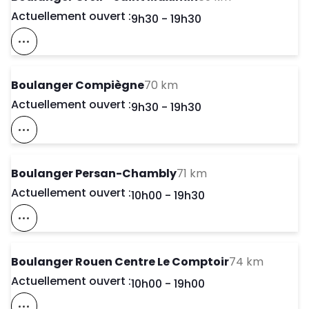
Actuellement ouvert :
Day of the Week
Horaires d'ouve
9h30
-
19h30
Voir Ce Magasin Sur La Carte
to your search
Boulanger Compiègne
70 km
Actuellement ouvert :
Day of the Week
Horaires d'ouve
9h30
-
19h30
Voir Ce Magasin Sur La Carte
to your search
Boulanger Persan-Chambly
71 km
Actuellement ouvert :
Day of the Week
Horaires d'ouve
10h00
-
19h30
Voir Ce Magasin Sur La Carte
to your 
Boulanger Rouen Centre Le Comptoir
74 km
Actuellement ouvert :
Day of the Week
Horaires d'ouve
10h00
-
19h00