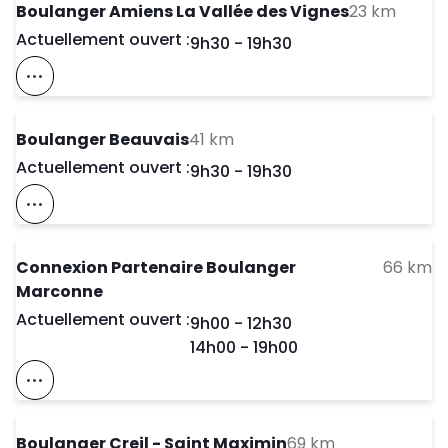
to you
Boulanger Amiens La Vallée des Vignes
23 km
Actuellement ouvert :
Day of the Week
Horaires d'ouve
9h30
-
19h30
Voir Ce Magasin Sur La Carte
to your search
Boulanger Beauvais
41 km
Actuellement ouvert :
Day of the Week
Horaires d'ouve
9h30
-
19h30
Voir Ce Magasin Sur La Carte
to
Connexion Partenaire Boulanger
66 km
Marconne
Actuellement ouvert :
Day of the Week
Horaires d'ouve
9h00
-
12h30
14h00
-
19h00
Voir Ce Magasin Sur La Carte
to your searc
Boulanger Creil - Saint Maximin
69 km