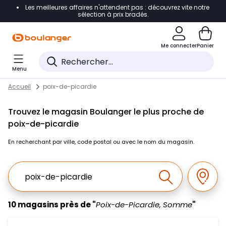
Les meilleures affaires n'attendent pas : découvrez vite notre
Accéder directement à la navigation
sélection à prix bradés.
Accéder directement au contenu
Me connecter
Panier
Accéder directement au pied de page
Menu
Accéder directement au chatbot
Return to Nav
Skip to content
Accueil
poix-de-picardie
Trouvez le magasin Boulanger le plus proche de
poix-de-picardie
En recherchant par ville, code postal ou avec le nom du magasin.
Ville, Region, Code postal ou Ville & Pays
Géolo
Effectuer la r
10 magasins près de "
Poix-de-Picardie, Somme
"