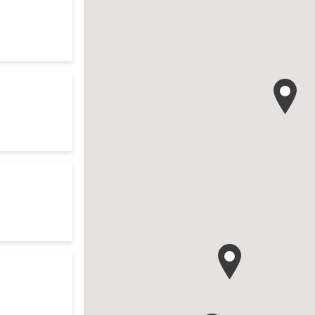
ch
res d'ouverture
te
res d'ouverture
te
 your search
res d'ouverture
te
 search
res d'ouverture