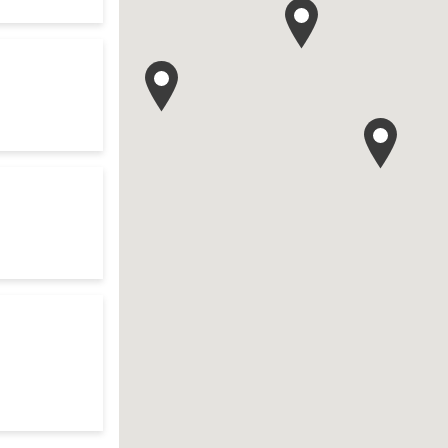
te
r search
res d'ouverture
te
to your search
res d'ouverture
te
h
res d'ouverture
te