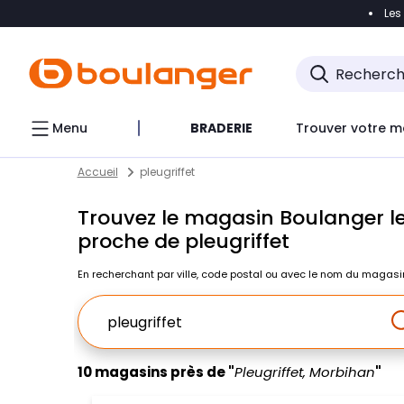
Les
Accéder directement à la navigation
Accéder direct
Menu
BRADERIE
Trouver votre m
Return to Nav
Skip to content
Accueil
pleugriffet
Trouvez le magasin Boulanger le
proche de pleugriffet
En recherchant par ville, code postal ou avec le nom du magasi
Ville, Region, Code postal ou Ville & Pays
10 magasins près de "
Pleugriffet, Morbihan
"