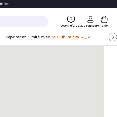
bradés.
e
Accéder directement au chatbot
Besoin d'aide ?
Me connecter
Panier
Réparer en illimité avec
Le Club Infinity
Econ
Me connecter
Nouveau client
Créer mon compte
ou me connecter avec