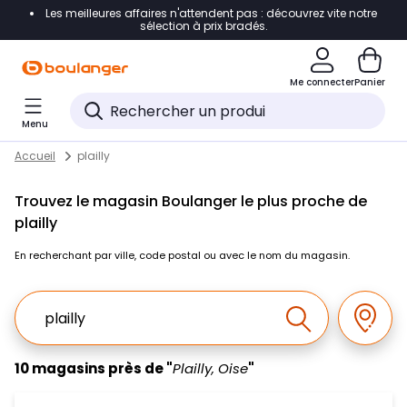
Les meilleures affaires n'attendent pas : découvrez vite notre
Accéder directement à la navigation
sélection à prix bradés.
Accéder directement au contenu
Me connecter
Panier
Accéder directement au pied de page
Menu
Accéder directement au chatbot
Return to Nav
Skip to content
Accueil
plailly
Trouvez le magasin Boulanger le plus proche de
plailly
En recherchant par ville, code postal ou avec le nom du magasin.
Ville, Region, Code postal ou Ville & Pays
Géolo
Effectuer la r
10 magasins près de "
Plailly, Oise
"