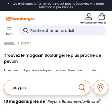
Les meilleures affaires n'attendent pas : découvrez vite notre
Accéder directement à la navigation
sélection à prix bradés.
Accéder directement au contenu
Me connecter
Panier
Accéder directement au pied de page
Menu
Accéder directement au chatbot
Return to Nav
Skip to content
Accueil
peypin
Trouvez le magasin Boulanger le plus proche de
peypin
En recherchant par ville, code postal ou avec le nom du magasin.
Ville, Region, Code postal ou Ville & Pays
Géolo
Effectuer la r
10 magasins près de "
Peypin, Bouches-du-Rhone
"