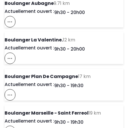
to your search
Boulanger Aubagne
9.71 km
Actuellement ouvert :
Day of the Week
Horaires d'ouve
9h30
-
20h00
Voir Ce Magasin Sur La Carte
to your search
Boulanger La Valentine.
12 km
Actuellement ouvert :
Day of the Week
Horaires d'ouve
9h30
-
20h00
Voir Ce Magasin Sur La Carte
to your search
Boulanger Plan De Campagne
17 km
Actuellement ouvert :
Day of the Week
Horaires d'ouve
9h30
-
19h30
Voir Ce Magasin Sur La Carte
to your sea
Boulanger Marseille - Saint Ferreol
19 km
Actuellement ouvert :
Day of the Week
Horaires d'ouve
9h30
-
19h30