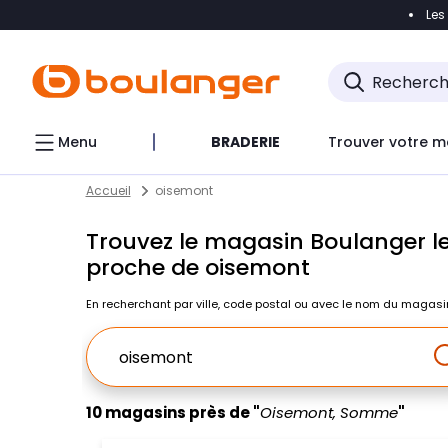
Les
Accéder directement à la navigation
Accéder direct
Menu
BRADERIE
Trouver votre m
Return to Nav
Skip to content
Accueil
oisemont
Trouvez le magasin Boulanger le
proche de oisemont
En recherchant par ville, code postal ou avec le nom du magasi
Ville, Region, Code postal ou Ville & Pays
10 magasins près de "
Oisemont, Somme
"