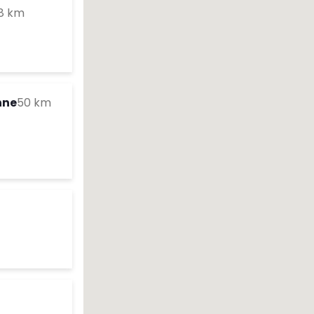
to your search
8 km
es d'ouverture
te
to your search
nne
50 km
es d'ouverture
te
o your search
es d'ouverture
te