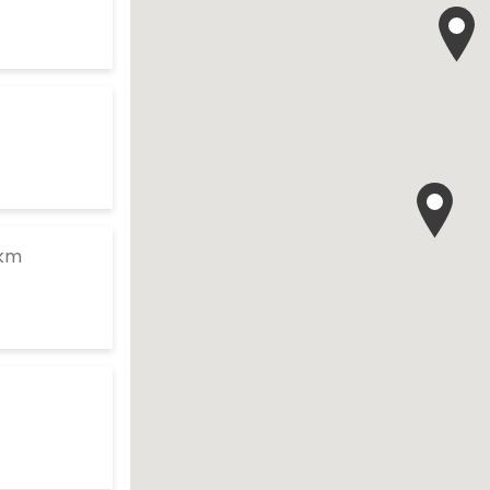
es d'ouverture
te
es d'ouverture
te
to your search
km
es d'ouverture
te
es d'ouverture
te