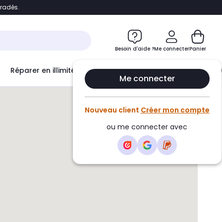
bradés.
e
Accéder directement au chatbot
Besoin d'aide ?
Me connecter
Panier
Réparer en illimité avec
Le Club Infinity
Econ
Me connecter
Nouveau client
Créer mon compte
ou me connecter avec