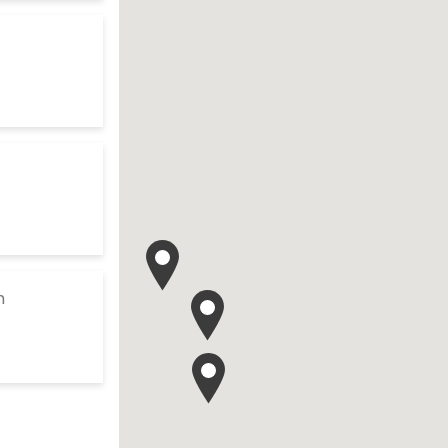
es d'ouverture
te
 search
es d'ouverture
te
to your search
m
es d'ouverture
te