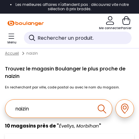
Les meilleures affaires n'attendent pas : découvrez vite notre
Accéder directement à la navigation
sélection à prix bradés.
Accéder directement au contenu
Me connecter
Panier
Accéder directement au pied de page
Menu
Accéder directement au chatbot
Return to Nav
Skip to content
Accueil
naizin
Trouvez le magasin Boulanger le plus proche de
naizin
En recherchant par ville, code postal ou avec le nom du magasin.
Ville, Region, Code postal ou Ville & Pays
Géolo
Effectuer la r
10 magasins près de "
Évellys, Morbihan
"