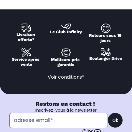
Le Club Infinity
Livraison 
Retours sous 15 
offerte*
jours
Boulanger Drive
Service après 
Meilleurs prix 
vente
garantis
Voir conditions*
Restons en contact !
Inscrivez-vous à la newsletter
Ok