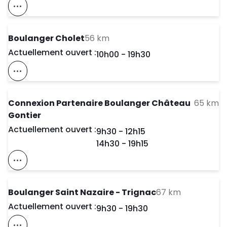
Voir Ce Magasin Sur La Carte
to your search
Boulanger Cholet
56 km
Actuellement ouvert :
Day of the Week
Horaires d'ouve
10h00
-
19h30
Voir Ce Magasin Sur La Carte
to
Connexion Partenaire Boulanger Château
65 km
Gontier
Actuellement ouvert :
Day of the Week
Horaires d'ouve
9h30
-
12h15
14h30
-
19h15
Voir Ce Magasin Sur La Carte
to your sea
Boulanger Saint Nazaire - Trignac
67 km
Actuellement ouvert :
Day of the Week
Horaires d'ouve
9h30
-
19h30