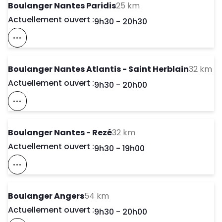
to your search
Boulanger Nantes Paridis
25 km
Actuellement ouvert :
Day of the Week
Horaires d'ouve
9h30
-
20h30
Voir Ce Magasin Sur La Carte
to
Boulanger Nantes Atlantis - Saint Herblain
32 km
Actuellement ouvert :
Day of the Week
Horaires d'ouve
9h30
-
20h00
Voir Ce Magasin Sur La Carte
to your search
Boulanger Nantes - Rezé
32 km
Actuellement ouvert :
Day of the Week
Horaires d'ouve
9h30
-
19h00
Voir Ce Magasin Sur La Carte
to your search
Boulanger Angers
54 km
Actuellement ouvert :
Day of the Week
Horaires d'ouve
9h30
-
20h00