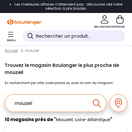
Les meilleures affaires n'attendent pas : découvrez vite notre
Accéder directement à la navigation
sélection à prix bradés.
Accéder directement au contenu
Me connecter
Panier
Accéder directement au pied de page
Menu
Accéder directement au chatbot
Return to Nav
Skip to content
Accueil
mouzeil
Trouvez le magasin Boulanger le plus proche de
mouzeil
En recherchant par ville, code postal ou avec le nom du magasin.
Ville, Region, Code postal ou Ville & Pays
Géolo
Effectuer la r
10 magasins près de "
Mouzeil, Loire-Atlantique
"