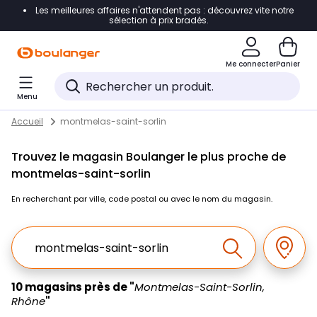
Les meilleures affaires n'attendent pas : découvrez vite notre
Accéder directement à la navigation
sélection à prix bradés.
Accéder directement au contenu
Me connecter
Panier
Accéder directement au pied de page
Menu
Accéder directement au chatbot
Return to Nav
Skip to content
Accueil
montmelas-saint-sorlin
Trouvez le magasin Boulanger le plus proche de
montmelas-saint-sorlin
En recherchant par ville, code postal ou avec le nom du magasin.
Ville, Region, Code postal ou Ville & Pays
Géolo
Effectuer la r
10 magasins près de "
Montmelas-Saint-Sorlin,
Rhône
"