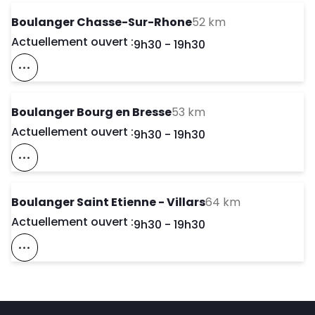
to your search
Boulanger Chasse-Sur-Rhone
52 km
Actuellement ouvert :
Day of the Week
Horaires d'ouve
9h30
-
19h30
Voir Ce Magasin Sur La Carte
to your search
Boulanger Bourg en Bresse
53 km
Actuellement ouvert :
Day of the Week
Horaires d'ouve
9h30
-
19h30
Voir Ce Magasin Sur La Carte
to your searc
Boulanger Saint Etienne - Villars
64 km
Actuellement ouvert :
Day of the Week
Horaires d'ouve
9h30
-
19h30
Voir Ce Magasin Sur La Carte