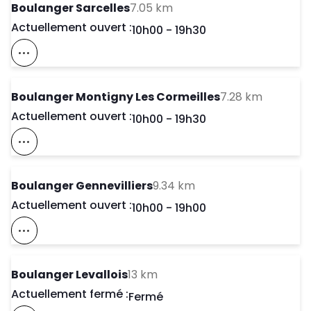
to your search
Boulanger Sarcelles
7.05 km
Actuellement ouvert :
Day of the Week
Horaires d'ouve
10h00
-
19h30
Voir Ce Magasin Sur La Carte
to your 
Boulanger Montigny Les Cormeilles
7.28 km
Actuellement ouvert :
Day of the Week
Horaires d'ouve
10h00
-
19h30
Voir Ce Magasin Sur La Carte
to your search
Boulanger Gennevilliers
9.34 km
Actuellement ouvert :
Day of the Week
Horaires d'ouve
10h00
-
19h00
Voir Ce Magasin Sur La Carte
to your search
Boulanger Levallois
13 km
Actuellement fermé :
Day of the Week
Horaires d'ouve
Fermé