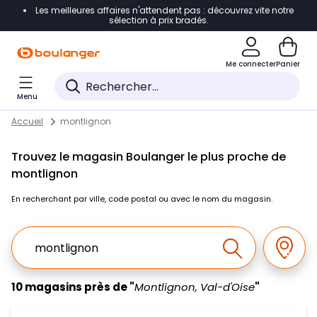
Les meilleures affaires n'attendent pas : découvrez vite notre
Accéder directement à la navigation
sélection à prix bradés.
Accéder directement au contenu
Me connecter
Panier
Accéder directement au pied de page
Menu
Accéder directement au chatbot
Return to Nav
Skip to content
Accueil
montlignon
Trouvez le magasin Boulanger le plus proche de
montlignon
En recherchant par ville, code postal ou avec le nom du magasin.
Ville, Region, Code postal ou Ville & Pays
Géolo
Effectuer la r
10 magasins près de "
Montlignon, Val-d'Oise
"