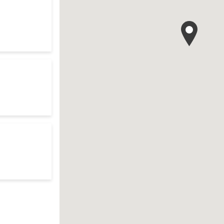
 your search
res d'ouverture
te
res d'ouverture
te
res d'ouverture
te