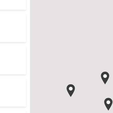
te
h
res d'ouverture
te
our search
res d'ouverture
te
o your search
res d'ouverture
te