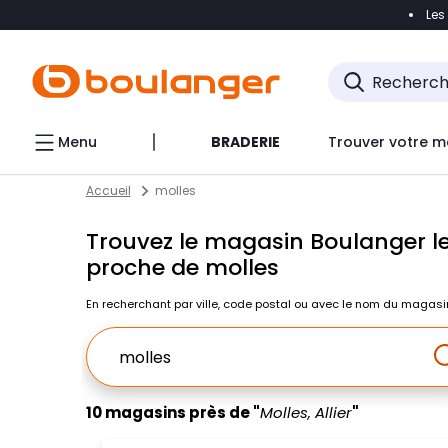
Les
Accéder directement à la navigation
Accéder direct
Menu
BRADERIE
Trouver votre m
Return to Nav
Skip to content
Accueil
molles
Trouvez le magasin Boulanger le
proche de molles
En recherchant par ville, code postal ou avec le nom du magasi
Ville, Region, Code postal ou Ville & Pays
10 magasins près de "
Molles, Allier
"