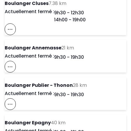
to your search
Boulanger Cluses
7.38 km
Actuellement fermé :
Day of the Week
Horaires d'ouve
9h30
-
12h30
14h00
-
19h00
Voir Ce Magasin Sur La Carte
to your search
Boulanger Annemasse
21 km
Actuellement fermé :
Day of the Week
Horaires d'ouve
9h30
-
19h30
Voir Ce Magasin Sur La Carte
to your search
Boulanger Publier - Thonon
28 km
Actuellement fermé :
Day of the Week
Horaires d'ouve
9h30
-
19h30
Voir Ce Magasin Sur La Carte
to your search
Boulanger Epagny
40 km
Actuellement fermé :