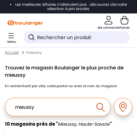
Les meilleures affaires n'attendent pas : découvrez vite notre
Accéder directement à la navigation
sélection à prix bradés.
Accéder directement au contenu
Me connecter
Panier
Accéder directement au pied de page
Menu
Accéder directement au chatbot
Return to Nav
Skip to content
Accueil
mieussy
Trouvez le magasin Boulanger le plus proche de
mieussy
En recherchant par ville, code postal ou avec le nom du magasin.
Ville, Region, Code postal ou Ville & Pays
Géolo
Effectuer la r
10 magasins près de "
Mieussy, Haute-Savoie
"