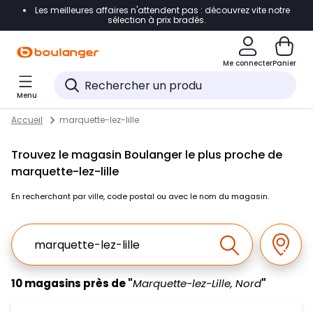
Les meilleures affaires n'attendent pas : découvrez vite notre
Accéder directement à la navigation
sélection à prix bradés.
Accéder directement au contenu
Me connecter
Panier
Accéder directement au pied de page
Menu
Accéder directement au chatbot
Return to Nav
Skip to content
Accueil
marquette-lez-lille
Trouvez le magasin Boulanger le plus proche de
marquette-lez-lille
En recherchant par ville, code postal ou avec le nom du magasin.
Ville, Region, Code postal ou Ville & Pays
Géolo
Effectuer la r
10 magasins près de "
Marquette-lez-Lille, Nord
"