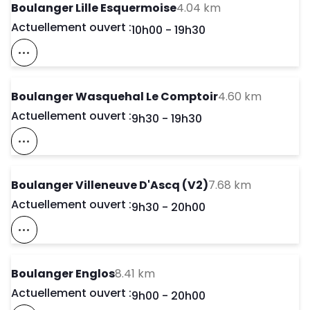
to your search
Boulanger Lille Esquermoise
4.04 km
Actuellement ouvert :
Day of the Week
Horaires d'ouve
10h00
-
19h30
Voir Ce Magasin Sur La Carte
to your 
Boulanger Wasquehal Le Comptoir
4.60 km
Actuellement ouvert :
Day of the Week
Horaires d'ouve
9h30
-
19h30
Voir Ce Magasin Sur La Carte
to your se
Boulanger Villeneuve D'Ascq (V2)
7.68 km
Actuellement ouvert :
Day of the Week
Horaires d'ouve
9h30
-
20h00
Voir Ce Magasin Sur La Carte
to your search
Boulanger Englos
8.41 km
Actuellement ouvert :
Day of the Week
Horaires d'ouve
9h00
-
20h00