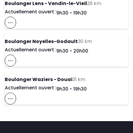
to your searc
Boulanger Lens - Vendin-le-Vieil
28 km
Actuellement ouvert :
Day of the Week
Horaires d'ouve
9h30
-
19h30
Voir Ce Magasin Sur La Carte
to your search
Boulanger Noyelles-Godault
30 km
Actuellement ouvert :
Day of the Week
Horaires d'ouve
9h30
-
20h00
Voir Ce Magasin Sur La Carte
to your search
Boulanger Waziers - Douai
31 km
Actuellement ouvert :
Day of the Week
Horaires d'ouve
9h30
-
19h30
Voir Ce Magasin Sur La Carte