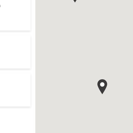
to your search
m
es d'ouverture
te
 search
es d'ouverture
te
earch
es d'ouverture
te