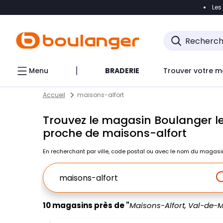
Les
Accéder directement à la navigation
Accéder direct
Menu
BRADERIE
Trouver votre m
Return to Nav
Skip to content
Accueil
maisons-alfort
Trouvez le magasin Boulanger le
proche de maisons-alfort
En recherchant par ville, code postal ou avec le nom du magasi
Ville, Region, Code postal ou Ville & Pays
10 magasins près de "
Maisons-Alfort, Val-de-