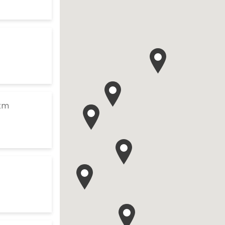
te
your search
es d'ouverture
te
to your search
 km
es d'ouverture
te
your search
es d'ouverture
te