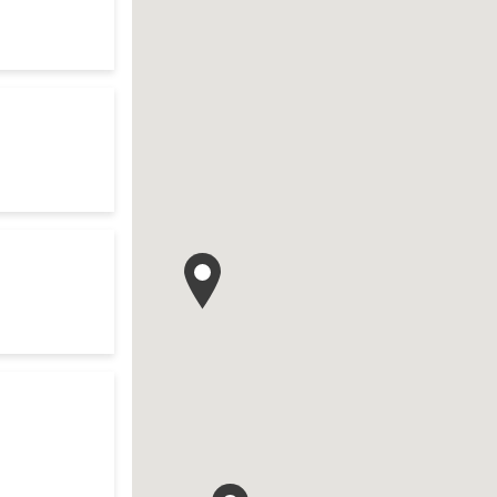
te
o your search
res d'ouverture
te
res d'ouverture
te
 search
res d'ouverture