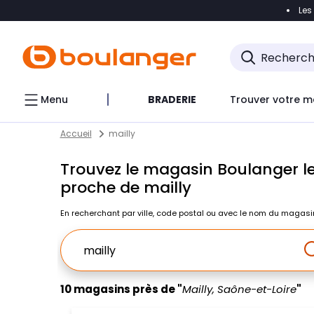
Les
Accéder directement à la navigation
Accéder direct
Menu
BRADERIE
Trouver votre m
Return to Nav
Skip to content
Accueil
mailly
Trouvez le magasin Boulanger le
proche de mailly
En recherchant par ville, code postal ou avec le nom du magasi
Ville, Region, Code postal ou Ville & Pays
10 magasins près de "
Mailly, Saône-et-Loire
"