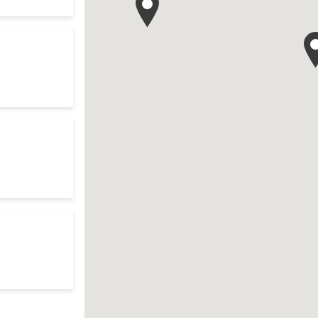
te
your search
res d'ouverture
te
res d'ouverture
te
r search
res d'ouverture
te