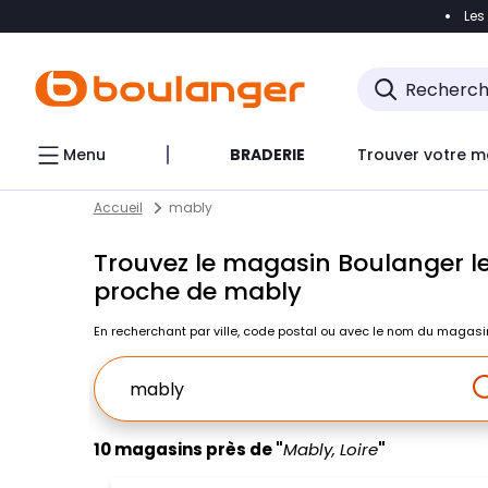
Les
Accéder directement à la navigation
Accéder direct
Menu
BRADERIE
Trouver votre m
Return to Nav
Skip to content
Accueil
mably
Trouvez le magasin Boulanger le
proche de mably
En recherchant par ville, code postal ou avec le nom du magasi
Ville, Region, Code postal ou Ville & Pays
10 magasins près de "
Mably, Loire
"