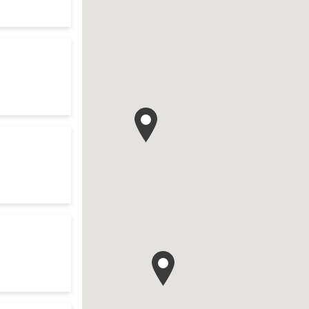
te
res d'ouverture
te
your search
res d'ouverture
te
our search
res d'ouverture
te