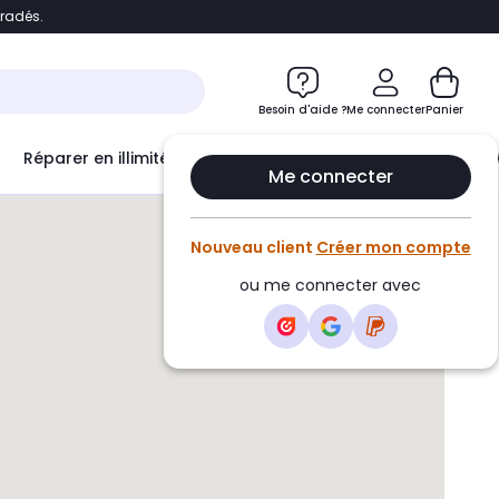
bradés.
e
Accéder directement au chatbot
Besoin d'aide ?
Me connecter
Panier
Réparer en illimité avec
Le Club Infinity
Econ
Me connecter
Nouveau client
Créer mon compte
ou me connecter avec