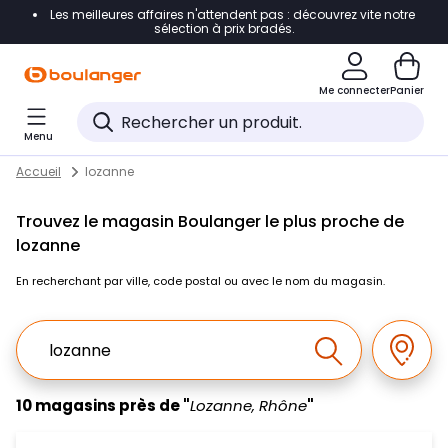
Les meilleures affaires n'attendent pas : découvrez vite notre
Accéder directement à la navigation
sélection à prix bradés.
Accéder directement au contenu
Me connecter
Panier
Accéder directement au pied de page
Menu
Accéder directement au chatbot
Return to Nav
Skip to content
Accueil
lozanne
Trouvez le magasin Boulanger le plus proche de
lozanne
En recherchant par ville, code postal ou avec le nom du magasin.
Ville, Region, Code postal ou Ville & Pays
Géolo
Effectuer la r
10 magasins près de "
Lozanne, Rhône
"