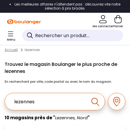
Les meilleures affaires n'attendent pas : découvrez vite notre
Accéder directement à la navigation
sélection à prix bradés.
Accéder directement au contenu
Me connecter
Panier
Accéder directement au pied de page
Menu
Accéder directement au chatbot
Return to Nav
Skip to content
Accueil
lezennes
Trouvez le magasin Boulanger le plus proche de
lezennes
En recherchant par ville, code postal ou avec le nom du magasin.
Ville, Region, Code postal ou Ville & Pays
Géolo
Effectuer la r
10 magasins près de "
Lezennes, Nord
"