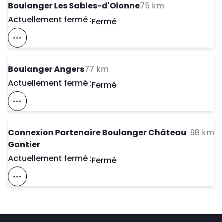
to your search
Boulanger Les Sables-d'Olonne
75 km
Actuellement fermé :
Day of the Week
Horaires d'ouve
Fermé
Voir Ce Magasin Sur La Carte
to your search
Boulanger Angers
77 km
Actuellement fermé :
Day of the Week
Horaires d'ouve
Fermé
Voir Ce Magasin Sur La Carte
to
Connexion Partenaire Boulanger Château
98 km
Gontier
Actuellement fermé :
Day of the Week
Horaires d'ouve
Fermé
Voir Ce Magasin Sur La Carte