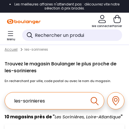
Les meilleures affaires n'attendent pas : découvrez vite notre
Accéder directement à la navigation
sélection à prix bradés.
Accéder directement au contenu
Me connecter
Panier
Accéder directement au pied de page
Menu
Accéder directement au chatbot
Return to Nav
Skip to content
Accueil
les-sorinieres
Trouvez le magasin Boulanger le plus proche de
les-sorinieres
En recherchant par ville, code postal ou avec le nom du magasin.
Ville, Region, Code postal ou Ville & Pays
Géolo
Effectuer la r
10 magasins près de "
Les Sorinières, Loire-Atlantique
"