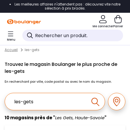
Les meilleures affaires n'attendent pas : découvrez vite notre
Accéder directement à la navigation
sélection à prix bradés.
Accéder directement au contenu
Me connecter
Panier
Accéder directement au pied de page
Menu
Accéder directement au chatbot
Return to Nav
Skip to content
Accueil
les-gets
Trouvez le magasin Boulanger le plus proche de
les-gets
En recherchant par ville, code postal ou avec le nom du magasin.
Ville, Region, Code postal ou Ville & Pays
Géolo
Effectuer la r
10 magasins près de "
Les Gets, Haute-Savoie
"