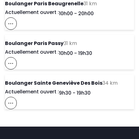
to your search
Boulanger Paris Beaugrenelle
31 km
Actuellement ouvert :
Day of the Week
Horaires d'ouve
10h00
-
20h00
Voir Ce Magasin Sur La Carte
to your search
Boulanger Paris Passy
31 km
Actuellement ouvert :
Day of the Week
Horaires d'ouve
10h00
-
19h30
Voir Ce Magasin Sur La Carte
to your 
Boulanger Sainte Geneviève Des Bois
34 km
Actuellement ouvert :
Day of the Week
Horaires d'ouve
9h30
-
19h30
Voir Ce Magasin Sur La Carte