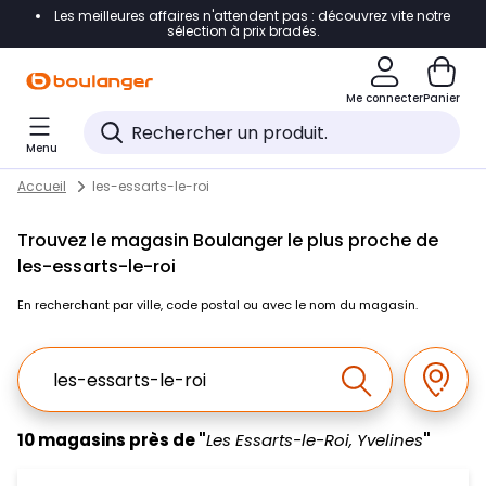
Les meilleures affaires n'attendent pas : découvrez vite notre
Accéder directement à la navigation
sélection à prix bradés.
Accéder directement au contenu
Me connecter
Panier
Accéder directement au pied de page
Menu
Accéder directement au chatbot
Return to Nav
Skip to content
Accueil
les-essarts-le-roi
Trouvez le magasin Boulanger le plus proche de
les-essarts-le-roi
En recherchant par ville, code postal ou avec le nom du magasin.
Ville, Region, Code postal ou Ville & Pays
Géolo
Effectuer la r
10 magasins près de "
Les Essarts-le-Roi, Yvelines
"