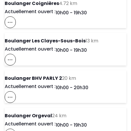
to your search
Boulanger Coignières
4.72 km
Actuellement ouvert :
Day of the Week
Horaires d'ouve
10h00
-
19h30
Voir Ce Magasin Sur La Carte
to your searc
Boulanger Les Clayes-Sous-Bois
13 km
Actuellement ouvert :
Day of the Week
Horaires d'ouve
10h00
-
19h30
Voir Ce Magasin Sur La Carte
to your search
Boulanger BHV PARLY 2
20 km
Actuellement ouvert :
Day of the Week
Horaires d'ouve
10h00
-
20h30
Voir Ce Magasin Sur La Carte
to your search
Boulanger Orgeval
24 km
Actuellement ouvert :
Day of the Week
Horaires d'ouve
10h00
-
19h30