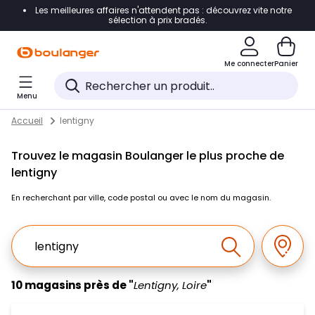
Les meilleures affaires n'attendent pas : découvrez vite notre
Accéder directement à la navigation
sélection à prix bradés.
Accéder directement au contenu
Me connecter
Panier
Accéder directement au pied de page
Menu
Accéder directement au chatbot
Return to Nav
Skip to content
Accueil
lentigny
Trouvez le magasin Boulanger le plus proche de
lentigny
En recherchant par ville, code postal ou avec le nom du magasin.
Ville, Region, Code postal ou Ville & Pays
Géolo
Effectuer la r
10 magasins près de "
Lentigny, Loire
"