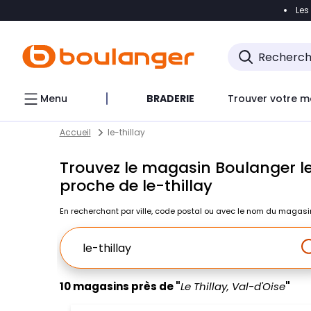
Les
Accéder directement à la navigation
Accéder direct
Menu
BRADERIE
Trouver votre m
Return to Nav
Skip to content
Accueil
le-thillay
Trouvez le magasin Boulanger le
proche de le-thillay
En recherchant par ville, code postal ou avec le nom du magasi
Ville, Region, Code postal ou Ville & Pays
10 magasins près de "
Le Thillay, Val-d'Oise
"