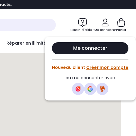
bradés.
e
Accéder directement au chatbot
Besoin d'aide ?
Me connecter
Panier
Réparer en illimité avec
Le Club Infinity
Econ
Me connecter
Nouveau client
Créer mon compte
ou me connecter avec