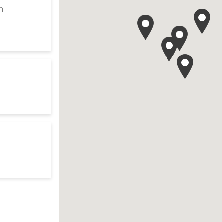
to your search
m
es d'ouverture
te
ur search
es d'ouverture
te
to your search
res d'ouverture
te