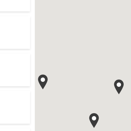
te
ch
res d'ouverture
te
 search
es d'ouverture
te
es d'ouverture
te