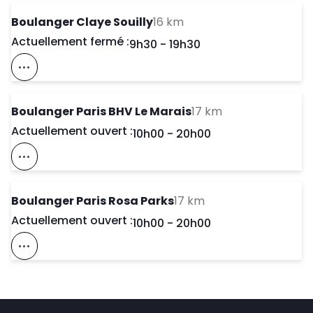
to your search
Boulanger Claye Souilly
16 km
Actuellement fermé :
Day of the Week
Horaires d'ouve
9h30
-
19h30
Voir Ce Magasin Sur La Carte
to your search
Boulanger Paris BHV Le Marais
17 km
Actuellement ouvert :
Day of the Week
Horaires d'ouve
10h00
-
20h00
Voir Ce Magasin Sur La Carte
to your search
Boulanger Paris Rosa Parks
17 km
Actuellement ouvert :
Day of the Week
Horaires d'ouve
10h00
-
20h00
Voir Ce Magasin Sur La Carte