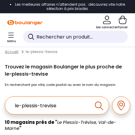
Les meilleures affaires n'attendent pas : découvrez vite notre
Accéder directement à la navigation
sélection à prix bradés.
Accéder directement au contenu
Me connecter
Panier
Accéder directement au pied de page
Menu
Accéder directement au chatbot
Return to Nav
Skip to content
Accueil
le-plessis-trevise
Trouvez le magasin Boulanger le plus proche de
le-plessis-trevise
En recherchant par ville, code postal ou avec le nom du magasin.
Ville, Region, Code postal ou Ville & Pays
Géolo
Effectuer la r
10 magasins près de "
Le Plessis-Trévise, Val-de-
Marne
"