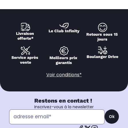
Le Club Infinity
Livraison 
Retours sous 15 
offerte*
jours
Boulanger Drive
Service après 
Meilleurs prix 
vente
garantis
Voir conditions*
Restons en contact !
Inscrivez-vous à la newsletter
Ok