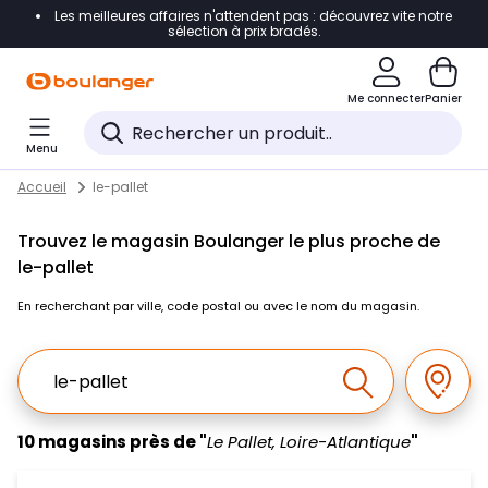
Les meilleures affaires n'attendent pas : découvrez vite notre
Accéder directement à la navigation
sélection à prix bradés.
Accéder directement au contenu
Me connecter
Panier
Accéder directement au pied de page
Menu
Accéder directement au chatbot
Return to Nav
Skip to content
Accueil
le-pallet
Trouvez le magasin Boulanger le plus proche de
le-pallet
En recherchant par ville, code postal ou avec le nom du magasin.
Ville, Region, Code postal ou Ville & Pays
Géolo
Effectuer la r
10 magasins près de "
Le Pallet, Loire-Atlantique
"