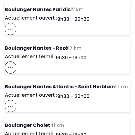
to your search
Boulanger Nantes Paridis
12 km
Actuellement ouvert :
Day of the Week
Horaires d'ouve
9h30
-
20h30
Voir Ce Magasin Sur La Carte
to your search
Boulanger Nantes - Rezé
17 km
Actuellement fermé :
Day of the Week
Horaires d'ouve
9h30
-
19h00
Voir Ce Magasin Sur La Carte
to 
Boulanger Nantes Atlantis - Saint Herblain
21 km
Actuellement ouvert :
Day of the Week
Horaires d'ouve
9h30
-
20h00
Voir Ce Magasin Sur La Carte
to your search
Boulanger Cholet
41 km
Actuellement fermé :
Day of the Week
Horaires d'ouve
9h30
-
19h30