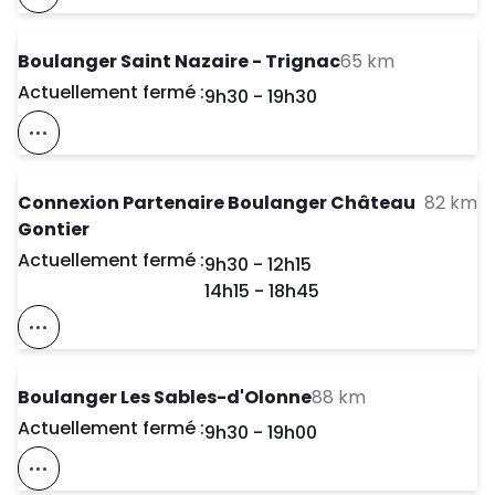
Voir Ce Magasin Sur La Carte
to your sea
Boulanger Saint Nazaire - Trignac
65 km
Actuellement fermé :
Day of the Week
Horaires d'ouve
9h30
-
19h30
Voir Ce Magasin Sur La Carte
to
Connexion Partenaire Boulanger Château
82 km
Gontier
Actuellement fermé :
Day of the Week
Horaires d'ouve
9h30
-
12h15
14h15
-
18h45
Voir Ce Magasin Sur La Carte
to your search
Boulanger Les Sables-d'Olonne
88 km
Actuellement fermé :
Day of the Week
Horaires d'ouve
9h30
-
19h00
Voir Ce Magasin Sur La Carte