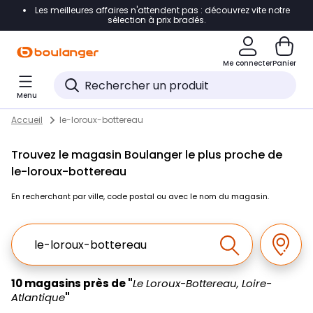
Les meilleures affaires n'attendent pas : découvrez vite notre
Accéder directement à la navigation
sélection à prix bradés.
Accéder directement au contenu
Me connecter
Panier
Accéder directement au pied de page
Menu
Accéder directement au chatbot
Return to Nav
Skip to content
Accueil
le-loroux-bottereau
Trouvez le magasin Boulanger le plus proche de
le-loroux-bottereau
En recherchant par ville, code postal ou avec le nom du magasin.
Ville, Region, Code postal ou Ville & Pays
Géolo
Effectuer la r
10 magasins près de "
Le Loroux-Bottereau, Loire-
Atlantique
"