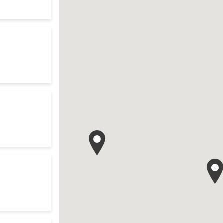
te
es d'ouverture
te
your search
es d'ouverture
te
 your search
es d'ouverture
te