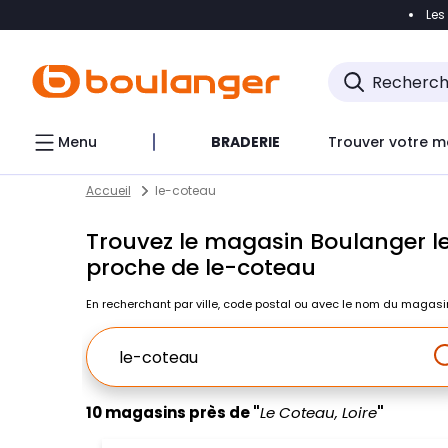
Les
Accéder directement à la navigation
Accéder direct
Menu
BRADERIE
Trouver votre m
Return to Nav
Skip to content
Accueil
le-coteau
Trouvez le magasin Boulanger le
proche de le-coteau
En recherchant par ville, code postal ou avec le nom du magasi
Ville, Region, Code postal ou Ville & Pays
10 magasins près de "
Le Coteau, Loire
"