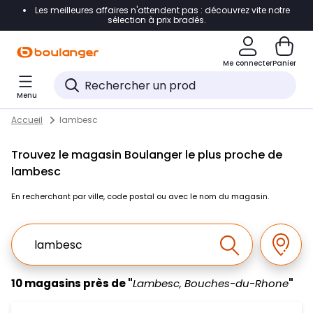
Les meilleures affaires n'attendent pas : découvrez vite notre
Accéder directement à la navigation
sélection à prix bradés.
Accéder directement au contenu
Me connecter
Panier
Accéder directement au pied de page
Menu
Accéder directement au chatbot
Return to Nav
Skip to content
Accueil
lambesc
Trouvez le magasin Boulanger le plus proche de
lambesc
En recherchant par ville, code postal ou avec le nom du magasin.
Ville, Region, Code postal ou Ville & Pays
Géolo
Effectuer la r
10 magasins près de "
Lambesc, Bouches-du-Rhone
"