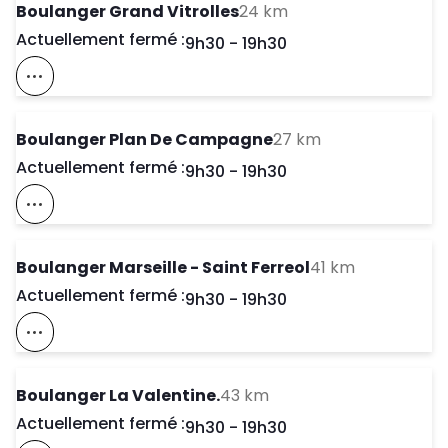
to your search
Boulanger Grand Vitrolles
24 km
Actuellement fermé :
Day of the Week
Horaires d'ouve
9h30
-
19h30
Voir Ce Magasin Sur La Carte
to your search
Boulanger Plan De Campagne
27 km
Actuellement fermé :
Day of the Week
Horaires d'ouve
9h30
-
19h30
Voir Ce Magasin Sur La Carte
to your sea
Boulanger Marseille - Saint Ferreol
41 km
Actuellement fermé :
Day of the Week
Horaires d'ouve
9h30
-
19h30
Voir Ce Magasin Sur La Carte
to your search
Boulanger La Valentine.
43 km
Actuellement fermé :
Day of the Week
Horaires d'ouve
9h30
-
19h30