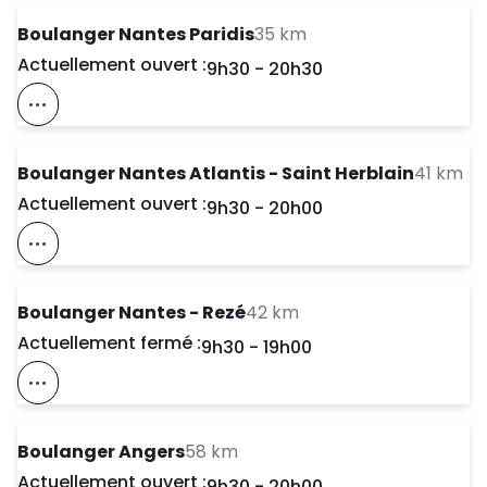
to your search
Boulanger Nantes Paridis
35 km
Actuellement ouvert :
Day of the Week
Horaires d'ouve
9h30
-
20h30
Voir Ce Magasin Sur La Carte
to
Boulanger Nantes Atlantis - Saint Herblain
41 km
Actuellement ouvert :
Day of the Week
Horaires d'ouve
9h30
-
20h00
Voir Ce Magasin Sur La Carte
to your search
Boulanger Nantes - Rezé
42 km
Actuellement fermé :
Day of the Week
Horaires d'ouve
9h30
-
19h00
Voir Ce Magasin Sur La Carte
to your search
Boulanger Angers
58 km
Actuellement ouvert :
Day of the Week
Horaires d'ouve
9h30
-
20h00