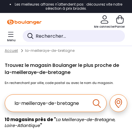
Les meilleures affaires n'attendent pas : découvrez vite notre
Accéder directement à la navigation
sélection à prix bradés.
Accéder directement au contenu
Me connecter
Panier
Accéder directement au pied de page
Menu
Accéder directement au chatbot
Return to Nav
Skip to content
Accueil
la-meilleraye-de-bretagne
Trouvez le magasin Boulanger le plus proche de
la-meilleraye-de-bretagne
En recherchant par ville, code postal ou avec le nom du magasin.
Ville, Region, Code postal ou Ville & Pays
Géolo
Effectuer la r
10 magasins près de "
La Meilleraye-de-Bretagne,
Loire-Atlantique
"