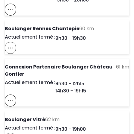
Voir Ce Magasin Sur La Carte
to your search
Boulanger Rennes Chantepie
60 km
Actuellement fermé :
Day of the Week
Horaires d'ouve
9h30
-
19h30
Voir Ce Magasin Sur La Carte
to
Connexion Partenaire Boulanger Château
61 km
Gontier
Actuellement fermé :
Day of the Week
Horaires d'ouve
9h30
-
12h15
14h30
-
19h15
Voir Ce Magasin Sur La Carte
to your search
Boulanger Vitré
62 km
Actuellement fermé :
Day of the Week
Horaires d'ouve
9h30
-
19h00