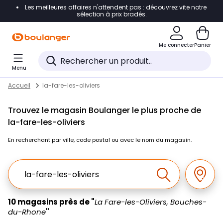
Les meilleures affaires n'attendent pas : découvrez vite notre
Accéder directement à la navigation
sélection à prix bradés.
Accéder directement au contenu
Me connecter
Panier
Accéder directement au pied de page
Menu
Accéder directement au chatbot
Return to Nav
Skip to content
Accueil
la-fare-les-oliviers
Trouvez le magasin Boulanger le plus proche de
la-fare-les-oliviers
En recherchant par ville, code postal ou avec le nom du magasin.
Ville, Region, Code postal ou Ville & Pays
Géolo
Effectuer la r
10 magasins près de "
La Fare-les-Oliviers, Bouches-
du-Rhone
"