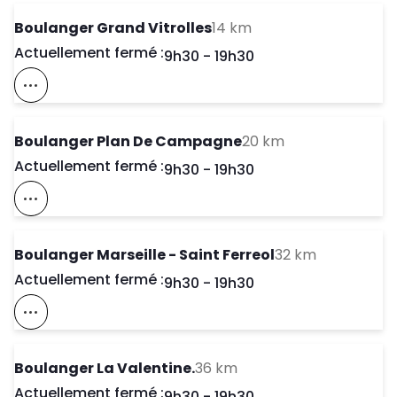
to your search
Boulanger Grand Vitrolles
14 km
Actuellement fermé :
Day of the Week
Horaires d'ouve
9h30
-
19h30
Voir Ce Magasin Sur La Carte
to your search
Boulanger Plan De Campagne
20 km
Actuellement fermé :
Day of the Week
Horaires d'ouve
9h30
-
19h30
Voir Ce Magasin Sur La Carte
to your sea
Boulanger Marseille - Saint Ferreol
32 km
Actuellement fermé :
Day of the Week
Horaires d'ouve
9h30
-
19h30
Voir Ce Magasin Sur La Carte
to your search
Boulanger La Valentine.
36 km
Actuellement fermé :
Day of the Week
Horaires d'ouve
9h30
-
19h30