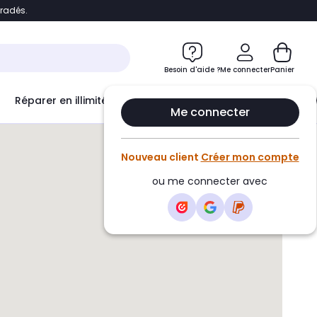
bradés.
e
Accéder directement au chatbot
Besoin d'aide ?
Me connecter
Panier
Réparer en illimité avec
Le Club Infinity
Econ
Me connecter
Nouveau client
Créer mon compte
ou me connecter avec