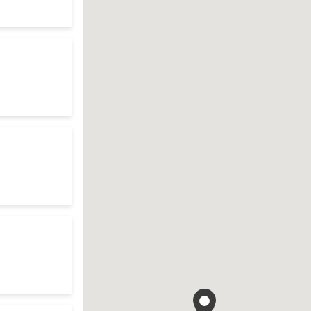
te
ur search
res d'ouverture
te
r search
res d'ouverture
te
o your search
res d'ouverture
te