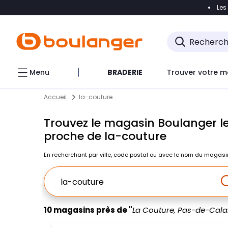
Les
Accéder directement à la navigation
Accéder direct
Menu
BRADERIE
Trouver votre m
Return to Nav
Skip to content
Accueil
la-couture
Trouvez le magasin Boulanger le
proche de la-couture
En recherchant par ville, code postal ou avec le nom du magasi
Ville, Region, Code postal ou Ville & Pays
10 magasins près de "
La Couture, Pas-de-Cala