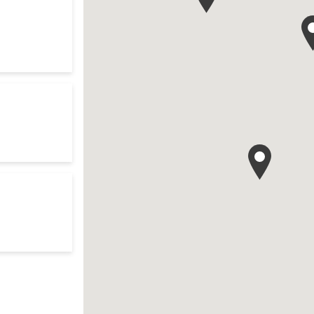
res d'ouverture
te
to your search
res d'ouverture
te
ur search
res d'ouverture
te