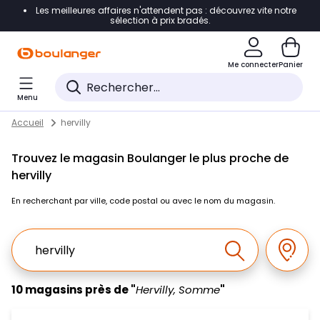
Les meilleures affaires n'attendent pas : découvrez vite notre
Accéder directement à la navigation
sélection à prix bradés.
Accéder directement au contenu
Me connecter
Panier
Accéder directement au pied de page
Menu
Accéder directement au chatbot
Return to Nav
Skip to content
Accueil
hervilly
Trouvez le magasin Boulanger le plus proche de
hervilly
En recherchant par ville, code postal ou avec le nom du magasin.
Ville, Region, Code postal ou Ville & Pays
Géolo
Effectuer la r
10 magasins près de "
Hervilly, Somme
"