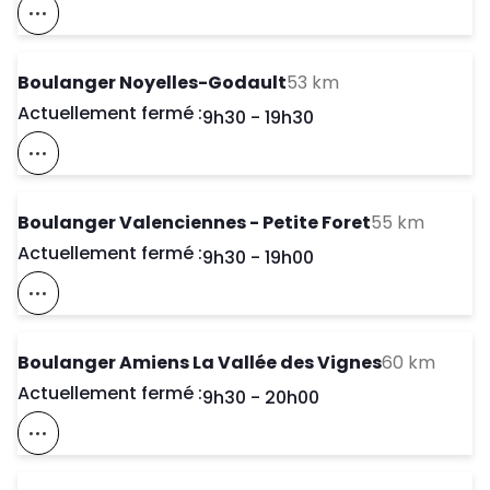
Voir Ce Magasin Sur La Carte
to your search
Boulanger Noyelles-Godault
53 km
Actuellement fermé :
Day of the Week
Horaires d'ouve
9h30
-
19h30
Voir Ce Magasin Sur La Carte
to your
Boulanger Valenciennes - Petite Foret
55 km
Actuellement fermé :
Day of the Week
Horaires d'ouve
9h30
-
19h00
Voir Ce Magasin Sur La Carte
to you
Boulanger Amiens La Vallée des Vignes
60 km
Actuellement fermé :
Day of the Week
Horaires d'ouve
9h30
-
20h00
Voir Ce Magasin Sur La Carte