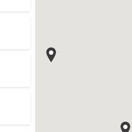
te
res d'ouverture
te
search
res d'ouverture
te
ur search
res d'ouverture
te