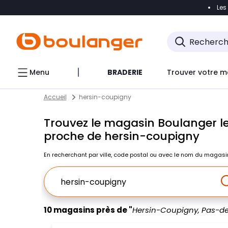
Les
Accéder directement à la navigation
Accéder direct
Menu
BRADERIE
Trouver votre m
Return to Nav
Skip to content
Accueil
hersin-coupigny
Trouvez le magasin Boulanger le
proche de hersin-coupigny
En recherchant par ville, code postal ou avec le nom du magasi
Ville, Region, Code postal ou Ville & Pays
10 magasins près de "
Hersin-Coupigny, Pas-d