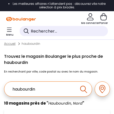
Les meilleures affaires n'attendent pas : découvrez vite notre
Accéder directement à la navigation
sélection à prix bradés.
Accéder directement au contenu
Me connecter
Panier
Accéder directement au pied de page
Menu
Accéder directement au chatbot
Return to Nav
Skip to content
Accueil
haubourdin
Trouvez le magasin Boulanger le plus proche de
haubourdin
En recherchant par ville, code postal ou avec le nom du magasin.
Ville, Region, Code postal ou Ville & Pays
Géolo
Effectuer la r
10 magasins près de "
Haubourdin, Nord
"