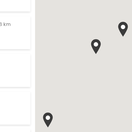
te
to your search
8 km
es d'ouverture
te
es d'ouverture
te
earch
es d'ouverture
te