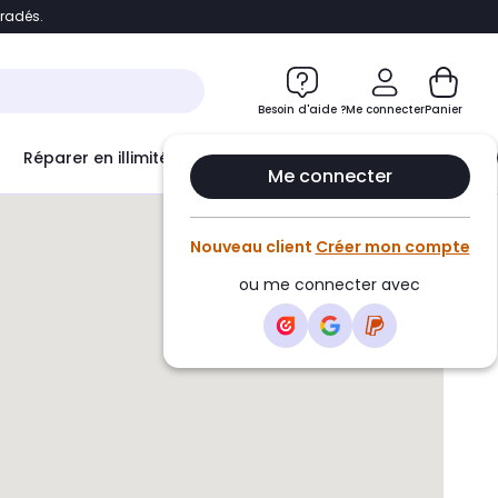
bradés.
e
Accéder directement au chatbot
Besoin d'aide ?
Me connecter
Panier
Réparer en illimité avec
Le Club Infinity
Econ
Me connecter
Nouveau client
Créer mon compte
ou me connecter avec