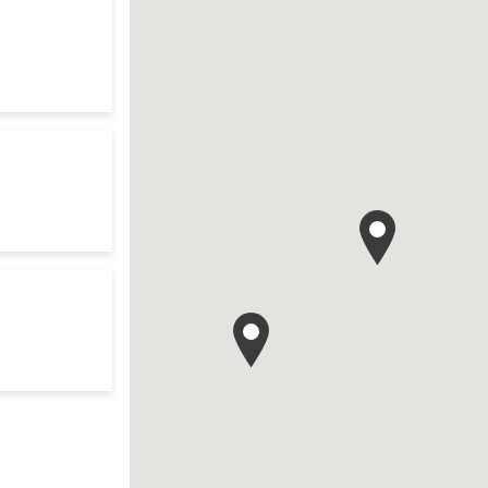
your search
es d'ouverture
te
r search
es d'ouverture
te
es d'ouverture
te