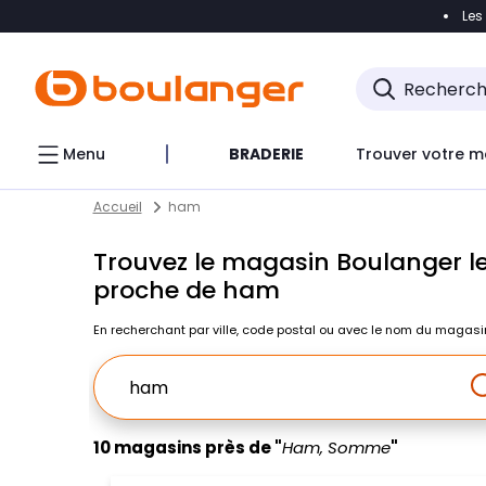
Les
Accéder directement à la navigation
Accéder direct
Menu
BRADERIE
Trouver votre m
Return to Nav
Skip to content
Accueil
ham
Trouvez le magasin Boulanger le
proche de ham
En recherchant par ville, code postal ou avec le nom du magasi
Ville, Region, Code postal ou Ville & Pays
10 magasins près de "
Ham, Somme
"