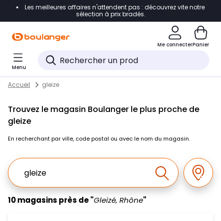
Les meilleures affaires n'attendent pas : découvrez vite notre
Accéder directement à la navigation
sélection à prix bradés.
Accéder directement au contenu
Me connecter
Panier
Accéder directement au pied de page
Menu
Accéder directement au chatbot
Return to Nav
Skip to content
Accueil
gleize
Trouvez le magasin Boulanger le plus proche de
gleize
En recherchant par ville, code postal ou avec le nom du magasin.
Ville, Region, Code postal ou Ville & Pays
Géolo
Effectuer la r
10 magasins près de "
Gleizé, Rhône
"