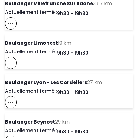
to your se
Boulanger Villefranche Sur Saone
3.67 km
Actuellement fermé :
Day of the Week
Horaires d'ouve
9h30
-
19h30
Voir Ce Magasin Sur La Carte
to your search
Boulanger Limonest
19 km
Actuellement fermé :
Day of the Week
Horaires d'ouve
9h30
-
19h30
Voir Ce Magasin Sur La Carte
to your search
Boulanger Lyon - Les Cordeliers
27 km
Actuellement fermé :
Day of the Week
Horaires d'ouve
9h30
-
19h30
Voir Ce Magasin Sur La Carte
to your search
Boulanger Beynost
29 km
Actuellement fermé :
Day of the Week
Horaires d'ouve
9h30
-
19h30